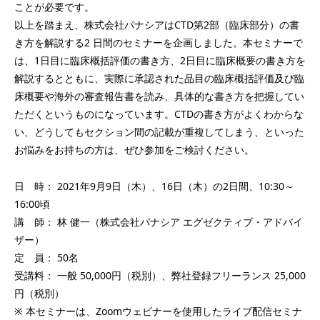
ことが必要です。
以上を踏まえ、株式会社パナシアはCTD第2部（臨床部分）の書
き方を解説する2 日間のセミナーを企画しました。本セミナーで
は、1日目に臨床概括評価の書き方、2日目に臨床概要の書き方を
解説するとともに、実際に承認された品目の臨床概括評価及び臨
床概要や海外の審査報告書を読み、具体的な書き方を把握してい
ただくというものになっています。CTDの書き方がよくわからな
い、どうしてもセクション間の記載が重複してしまう、といった
お悩みをお持ちの方は、ぜひ参加をご検討ください。
日 時： 2021年9月9日（木）、16日（木）の2日間、10:30～
16:00頃
講 師： 林 健一（株式会社パナシア エグゼクティブ・アドバイ
ザー）
定 員： 50名
受講料： 一般 50,000円（税別）、弊社登録フリーランス 25,000
円（税別）
※ 本セミナーは、Zoomウェビナーを使用したライブ配信セミナ